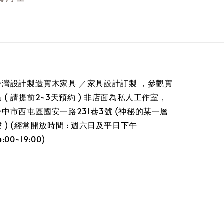
台灣設計製造實木家具 ／家具設計訂製 ，參觀實
品 ( 請提前2~3天預約 ) 非店面為私人工作室，
台中市西屯區國安一路231巷3號 (神秘的某一層
樓 ) (經常開放時間 : 週六日及平日下午
4:00~19:00)