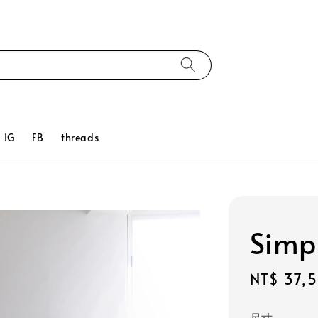
IG
FB
threads
Sim
Regular
NT$ 37,
price
尺寸