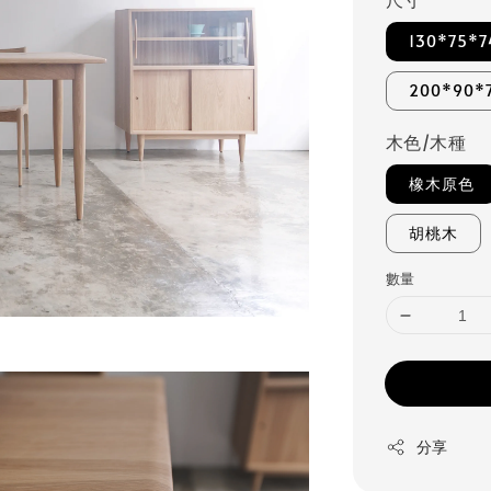
130*75*7
200*90*
木色/木種
橡木原色
胡桃木
數量
分享