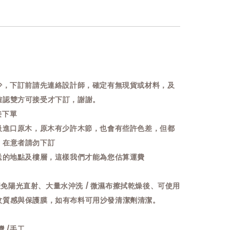
力少，下訂前請先連絡設計師，確定有無現貨或材料，及
確認雙方可接受才下訂，謝謝。
接下單
高級進口原木，原木有少許木節，也會有些許色差，但都
，在意者請勿下訂
運送的地點及樓層，這樣我們才能為您估算運費
盡量避免陽光直射、大量水沖洗 / 微濕布擦拭乾燥後、可使用
紋質感與保護膜，如有布料可用沙發清潔劑清潔。
灣 /手工