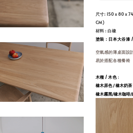
尺寸: 150 x 80 x 74
CM)
材料 : 白橡
塗裝：
日本大谷漆 
空氣感的薄桌面設
易於搭配各種餐椅
木種 / 木色
:
橡木原色 /
橡木奶茶
橡木
霧黑
/
橡木咖啡