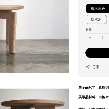
橡木原色
胡桃木
數量
分享
展示品
尺寸 : 直徑58
展示品材料 : 白橡