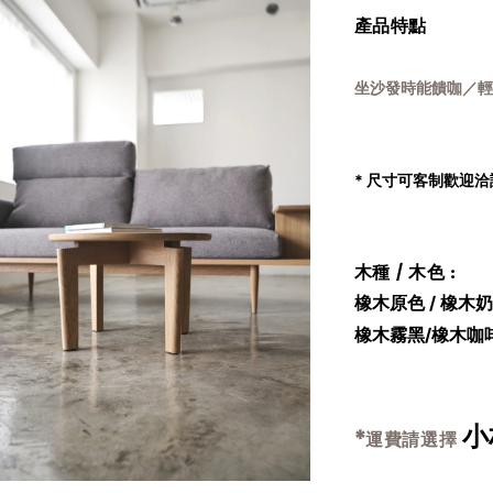
產品特點
坐沙發時能饋咖／輕
* 尺寸可客制歡迎洽
木種 / 木色
:
橡木原色 /
橡木
橡木
霧黑
/
橡木咖
小
*運費請選擇