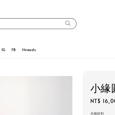
IG
FB
threads
小緣
Regular
NT$ 16,
price
木種材料