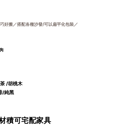
巧好搬／搭配各種沙發/可以扁平化包裝／
詢
奶茶
/胡桃木
啡
/純黑
材積可宅配家具