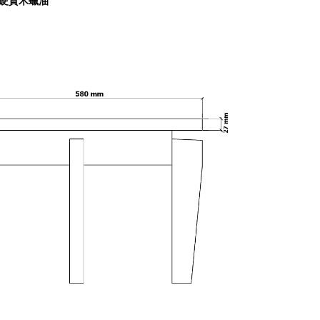
 硬質木蠟油