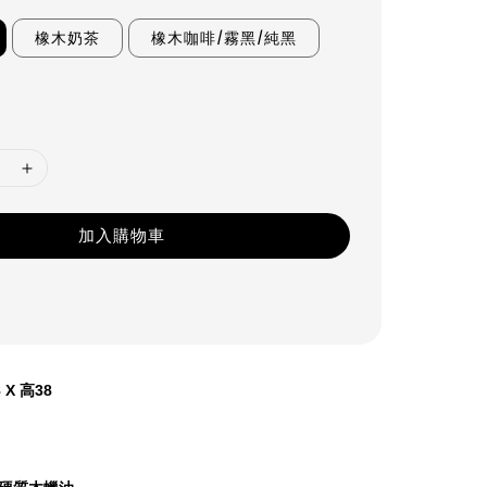
橡木奶茶
橡木咖啡/霧黑/純黑
加入購物車
 X 高38
木