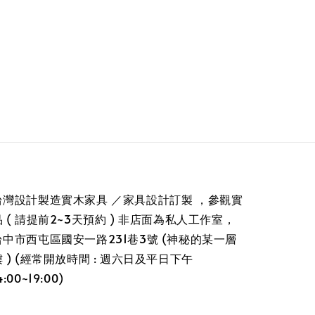
台灣設計製造實木家具 ／家具設計訂製 ，參觀實
品 ( 請提前2~3天預約 ) 非店面為私人工作室，
台中市西屯區國安一路231巷3號 (神秘的某一層
樓 ) (經常開放時間 : 週六日及平日下午
4:00~19:00)