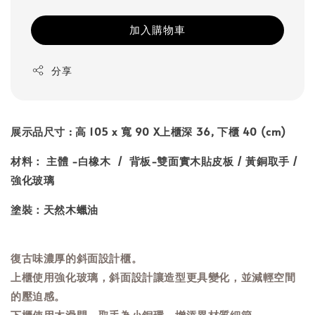
加入購物車
分享
展示品尺寸 : 高 105 x 寬 90 X上櫃深 36, 下櫃 40 (cm)
材料： 主體 -白橡木 / 背板-雙面實木貼皮板 / 黃銅取手 /
強化玻璃
塗裝：天然木蠟油
復古味濃厚的斜面設計櫃。
上櫃使用強化玻璃，斜面設計讓造型更具變化，並減輕空間
的壓迫感。
下櫃使用木滑門，取手為小銅環，增添異材質細節。