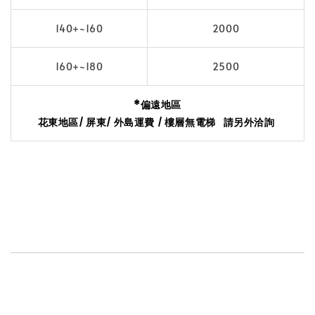
140+~160
2000
160+~180
2500
*
偏遠地區
花東地區/ 屏東/ 外島運費 / 樓層無電梯 請另外洽詢