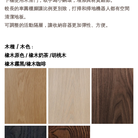
較長的車圓櫃腳讓比例更別致，打掃和掃地機器人都有空間
清潔地板。
可調整的活動隔層，讓收納容器更加彈性、方便。
木種 / 木色
:
橡木原色 /
橡木奶茶
/胡桃木
橡木
霧黑
/
橡木咖啡