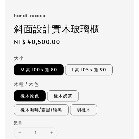
handi-racoco
斜面設計實木玻璃櫃
Regular
NT$ 40,500.00
price
大小
M 高 100 x 寬 80
L 高 105 x 寬 90
木種 / 木色
橡木原色
橡木奶茶
橡木咖啡/霧黑/純黑
胡桃木
數量